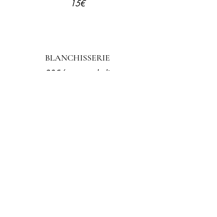
15€
BLANCHISSERIE
20€/ parure de lit
10€/ parure sdb (1 gd serviette, 1 pt
serviette, 1 tapis de sol)
FRAIS DE DÉPLACEMENT
à partir de 10€*