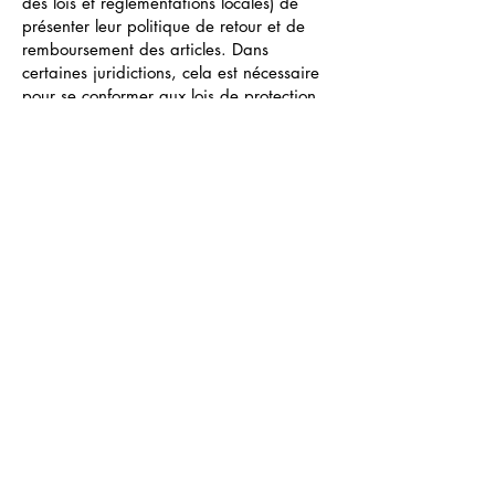
des lois et réglementations locales) de
présenter leur politique de retour et de
remboursement des articles. Dans
certaines juridictions, cela est nécessaire
pour se conformer aux lois de protection
des consommateurs. Cela peut également
vous aider à éviter les réclamations
juridiques de clients qui ne sont pas
satisfaits des articles qu'ils ont achetés.
Ce qu'il faut inclure dans la politique
de remboursement
D'une manière générale, une politique de
remboursement aborde souvent ces types
de questions : le délai pour demander un
remboursement ; le remboursement sera-t-
il total ou partiel ; dans quelles conditions
le client recevra-t-il un remboursement ; et
bien plus encore.
© 2035 by Trendy Agency
Conciergerie. Powered and secured